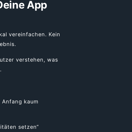
 Deine App
kal vereinfachen. Kein
gebnis.
Nutzer verstehen, was
.
am Anfang kaum
itäten setzen“