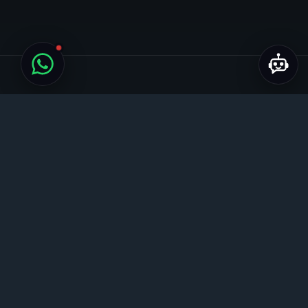
Regional & KI
GEO mit Stadt-Startseiten
& LocalBusiness
Picambo betreibt
79 Stadt-Startseiten
deutschlandweit
— wir wissen, wie
regionale SEO funktioniert. Von Google
Business Profile bis LocalBusiness-
Schema: deine lokale und KI-relevante
Präsenz wird sichtbar.