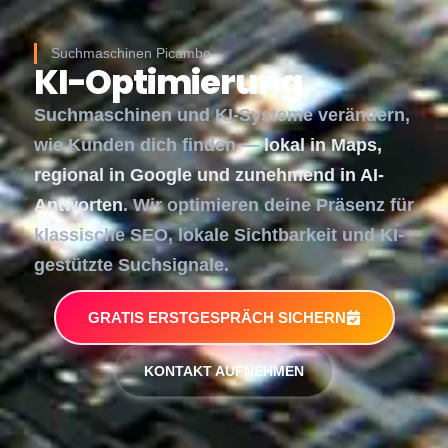
Suchmaschinen Picambo
KI-Optimierung
Suchmaschinen und KI-Systeme verändern,
wie Kunden dich finden —
lokal in Maps,
regional in Google und zunehmend in AI-
Antworten
. Wir optimieren deine Präsenz für
klassische SEO, lokale Sichtbarkeit und KI-
gestützte Suchsignale.
GRATIS ERSTGESPRÄCH SICHERN
KONTAKT AUFNEHMEN