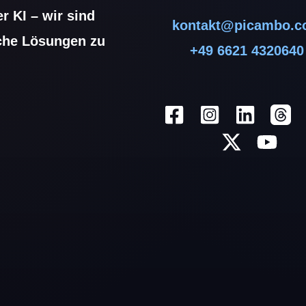
r KI – wir sind
kontakt@picambo.
che Lösungen zu
+49 6621 4320640