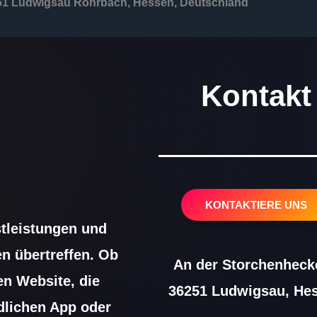
251 Ludwigsau Rohrbach, Hessen, Deutschland
Kontakt
KONTAKTIERE UNS
tleistungen und
en übertreffen. Ob
An der Storchenhecke
n Website, die
36251 Ludwigsau, He
dlichen App oder