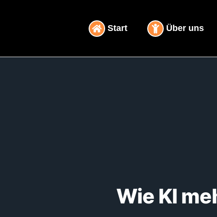
Inhalt
Zum
springen
Inhalt
Start
Über uns
springen
Wie KI meh