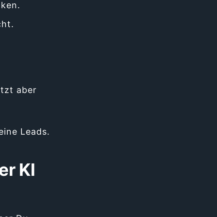
cken.
ht.
tzt aber
eine Leads.
er KI