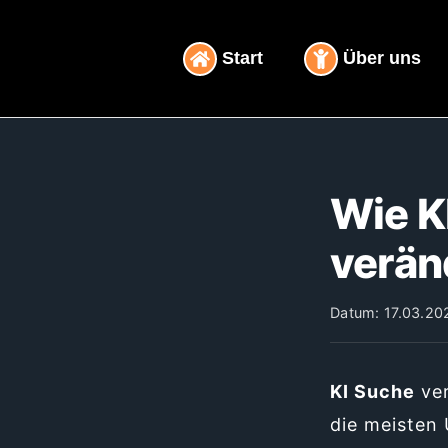
Inhalt
Zum
springen
Inhalt
Start
Über uns
springen
Wie K
verän
Datum: 17.03.202
KI Suche
ver
die meisten