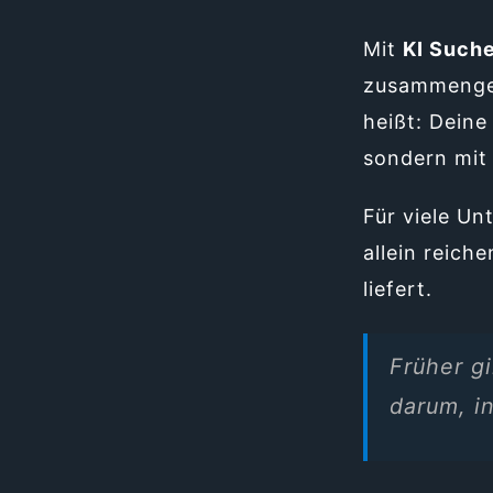
Mit
KI Such
zusammengef
heißt: Deine
sondern mit
Für viele Un
allein reich
liefert.
Früher g
darum, i