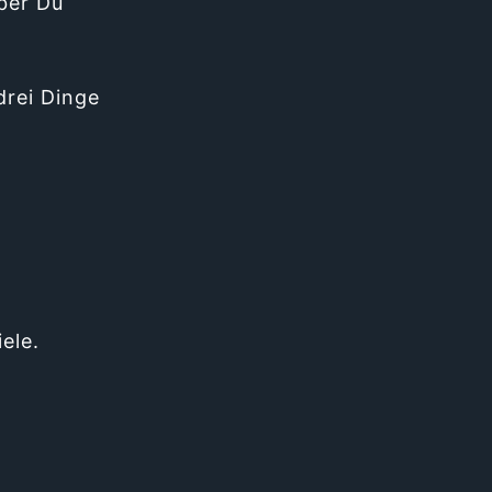
ber Du
drei Dinge
ele.