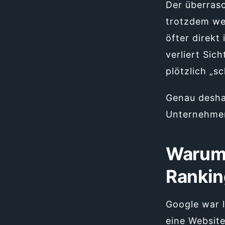
Der überras
trotzdem we
öfter direkt
verliert Sic
plötzlich „s
Genau desha
Unternehmen
Warum 
Rankin
Google war l
eine Website