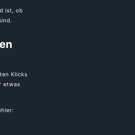
 ist, ob
sind.
men
ten Klicks
r etwas
hler: