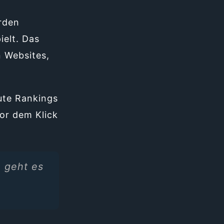
erden
elt. Das
n Websites,
gute Rankings
or dem Klick
e geht es