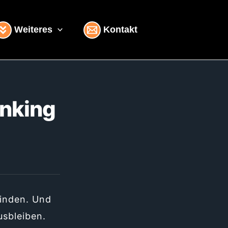
Weiteres
Kontakt
anking
finden. Und
sbleiben.