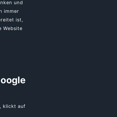
anken und
n immer
eitet ist,
e Website
Google
 klickt auf