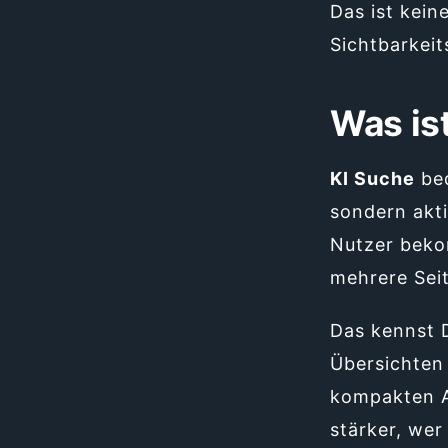
Das ist kein
Sichtbarkeit
Was is
KI Suche
bed
sondern akt
Nutzer beko
mehrere Sei
Das kennst 
Übersichten 
kompakten A
stärker, wer