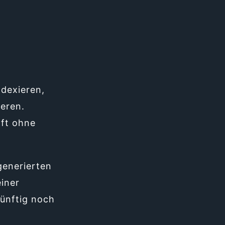
ndexieren,
eren.
ft ohne
generierten
iner
ünftig noch