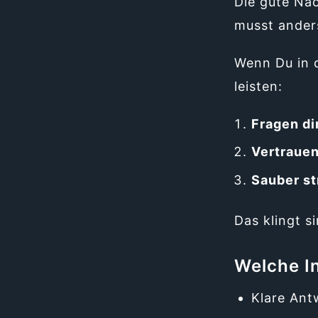
Die gute Nac
musst anders
Wenn Du in 
leisten:
Fragen di
Vertraue
Sauber st
Das klingt s
Welche I
Klare Ant