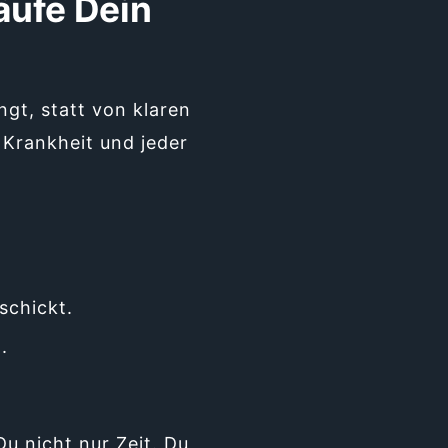
äufe Dein
t, statt von klaren
 Krankheit und jeder
schickt.
.
u nicht nur Zeit. Du