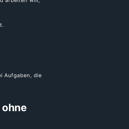
d arbeiten will,
t.
i Aufgaben, die
g ohne