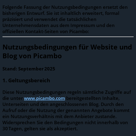
Folgende Fassung der Nutzungsbedingungen ersetzt den
bisherigen Entwurf. Sie ist inhaltlich erweitert, formal
präzisiert und verwendet die tatsächlichen
Unternehmensdaten aus dem Impressum und den
offiziellen Kontakt‑Seiten von Picambo:
Nutzungsbedingungen für Website und
Blog von Picambo
Stand: September 2025
1. Geltungsbereich
Diese Nutzungsbedingungen regeln sämtliche Zugriffe auf
die unter
www.picambo.com
bereitgestellten Inhalte,
Unterseiten und den angeschlossenen Blog. Durch den
Aufruf oder die Nutzung der genannten Angebote kommt
ein Nutzungsverhältnis mit dem Anbieter zustande.
Widersprechen Sie den Bedingungen nicht innerhalb von
30 Tagen, gelten sie als akzeptiert.