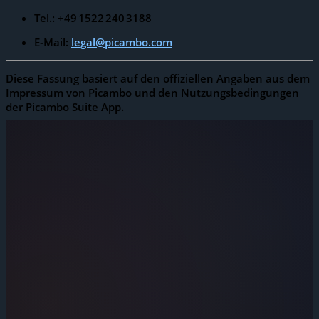
Tel.: +49 1522 240 3188
E‑Mail:
legal@picambo.com
Diese Fassung basiert auf den offiziellen Angaben aus dem
Impressum von Picambo und den Nutzungsbedingungen
der Picambo Suite App.