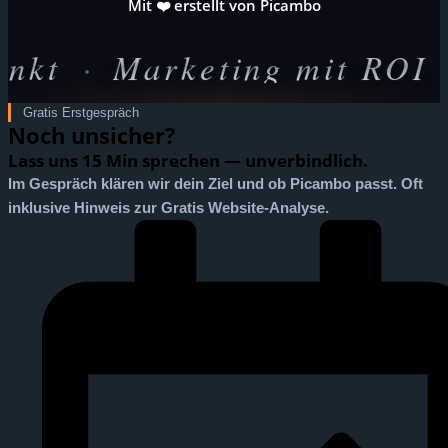
Mit ❤️ erstellt von Picambo
·
Marketing mit ROI
·
Pi
Gratis Erstgespräch
Noch unsicher?
Lass uns 15 Min sprechen — unverbindlich.
Im Gespräch klären wir dein Ziel und ob Picambo passt. Oft
inklusive Hinweis zur Gratis Website-Analyse.