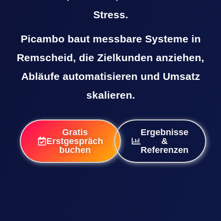
Stress.
Picambo baut messbare Systeme in
Remscheid, die Zielkunden anziehen,
Abläufe automatisieren und Umsatz
skalieren.
Gratis
Ergebnisse
Erstgespräch
&
buchen
Referenzen
Bewertet mit 5,0 Sternen • Basierend auf
65+ Bewertungen