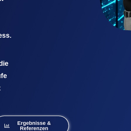
ess.
die
ufe
z
Ergebnisse &
Referenzen