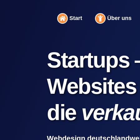
Inhalt
Zum
springen
Inhalt
Start
Über uns
springen
Startups
Websites
die
verka
Webdesign deutschlandwei